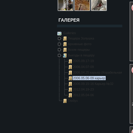
ГАЛЕРЕЯ
Galleries
Пещера Золушка
Архивные фото
Возле пещеры
Выезды в пещеру
2005.09.17-19
2006.04.07-09
2006.04.25 карьер (Корабельная, Орли
2006.05.06-09 карьер
2006.09.15-16 Карьер №32
2012.04.19-23
2012.05.04-06
Глобус