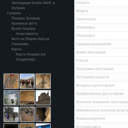
Создать
Экспедиции Клуба АБИС в
Золушку
Модель
Галерея
Пещера Золушка
Ориентация
Архивные фото
XResolution
Возле пещеры
Апартаменты
YResolution
Фото на Яндекс.Картах
Панорамы
Единица разрешения
Карты
Время экспозиции
Карта пещеры (на
Googlemap)
F-число
Программа экспозиции
ISO оценка скорости
Исходные дата и время
Оцифрованные дата и время
Значение искажения экспозици
Максимальное значение аперт
Режим измерения
Источник света