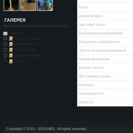
Flash
Длина фокуса
ГАЛЕРЕЯ
Цветовой охват
Galleries
Exif ширина изображения
Пещера Золушка
Exif длина изображения
Архивные фото
Возле пещеры
Частно визуализированный
Выезды в пещеру
Режим экспозиции
Глобус
Баланс белого
Тип захвата сцены
Контраст
Насыщенность
Резкость
Copyright © 2010 - 2026 ABIS . All rights reserved.