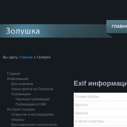
ГЛАВН
Вы здесь:
Главная
Галерея
Главная
Информация
Exif информац
Для новичков
Наша группа на Facebook
Публикации
Размер файла
Научные публикации
Публикации в СМИ
Высота
История пещеры
Ширина
Открытие и исследование
пещеры
F-число апертуры
Воспоминания спелеологов