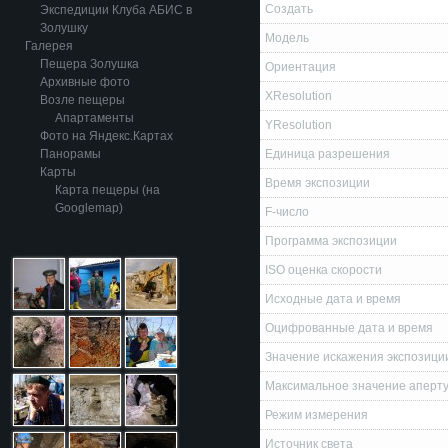
Создать
Экспедиции Клуба АБИС в
Золушку
Модель
Галерея
Пещера Золушка
Ориентация
Архивные фото
XResolution
Возле пещеры
Апартаменты
YResolution
Фото на Яндекс.Картах
Панорамы
Единица разрешения
Карты
Время экспозиции
Карта пещеры (на
Googlemap)
F-число
Программа экспозиции
ISO оценка скорости
Исходные дата и время
Оцифрованные дата и время
Значение искажения экспозици
Максимальное значение аперт
Режим измерения
Источник света