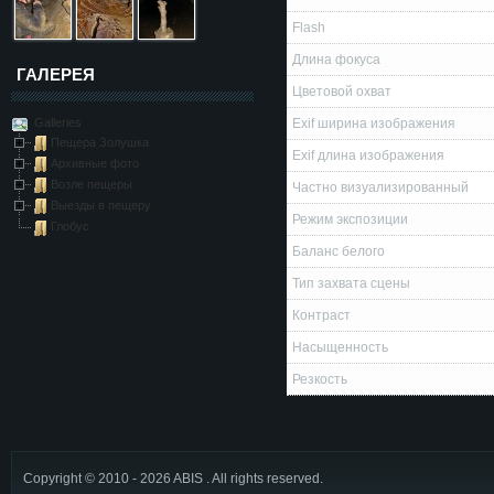
Flash
Длина фокуса
ГАЛЕРЕЯ
Цветовой охват
Galleries
Exif ширина изображения
Пещера Золушка
Exif длина изображения
Архивные фото
Возле пещеры
Частно визуализированный
Выезды в пещеру
Режим экспозиции
Глобус
Баланс белого
Тип захвата сцены
Контраст
Насыщенность
Резкость
Copyright © 2010 - 2026 ABIS . All rights reserved.