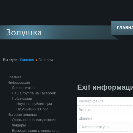
ГЛАВН
Вы здесь:
Главная
Галерея
Главная
Информация
Exif информац
Для новичков
Наша группа на Facebook
Публикации
Размер файла
Научные публикации
Публикации в СМИ
Высота
История пещеры
Ширина
Открытие и исследование
пещеры
F-число апертуры
Воспоминания спелеологов