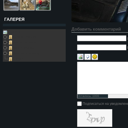
ГАЛЕРЕЯ
Добавить комментарий
Galleries
Пещера Золушка
Архивные фото
Возле пещеры
Выезды в пещеру
Глобус
Осталось:
1000
символов
Подписаться на уведомлен