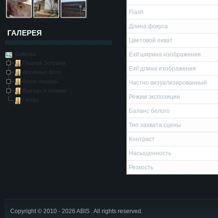
Flash
Длина фокуса
ГАЛЕРЕЯ
Цветовой охват
Galleries
Exif ширина изображения
Пещера Золушка
Exif длина изображения
Архивные фото
Возле пещеры
Частно визуализированный
Выезды в пещеру
Режим экспозиции
Глобус
Баланс белого
Тип захвата сцены
Контраст
Насыщенность
Резкость
Copyright © 2010 - 2026 ABIS . All rights reserved.