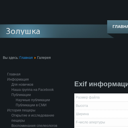
ГЛАВН
Вы здесь:
Главная
Галерея
Главная
Информация
Exif информац
Для новичков
Наша группа на Facebook
Публикации
Размер файла
Научные публикации
Публикации в СМИ
Высота
История пещеры
Ширина
Открытие и исследование
пещеры
F-число апертуры
Воспоминания спелеологов