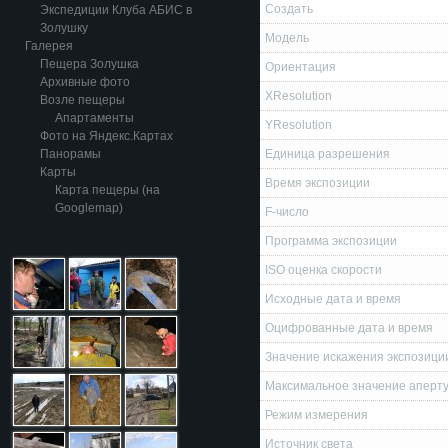
Создать
Экспедиции Клуба АБИС в
Золушку
Модель
Галерея
Пещера Золушка
Ориентация
Архивные фото
XResolution
Возле пещеры
Апартаменты
YResolution
Фото на Яндекс.Картах
Панорамы
Единица разрешения
Карты
Время экспозиции
Карта пещеры (на
Googlemap)
F-число
Программа экспозиции
ISO оценка скорости
Исходные дата и время
Оцифрованные дата и время
Значение искажения экспозици
Максимальное значение аперт
Режим измерения
Источник света