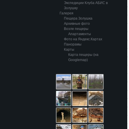
Экспедиции Клуба АБИС в
Золушку
Галерея
Пещера Золушка
Архивные фото
Возле пещеры
Апартаменты
Фото на Яндекс.Картах
Панорамы
Карты
Карта пещеры (на
Googlemap)