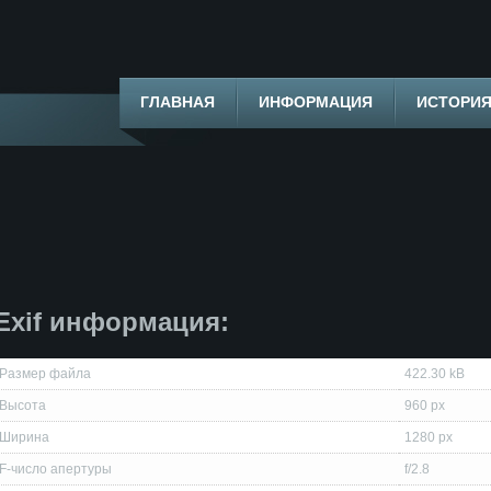
ГЛАВНАЯ
ИНФОРМАЦИЯ
ИСТОРИ
Exif информация:
Размер файла
422.30 kB
Высота
960 px
Ширина
1280 px
F-число апертуры
f/2.8