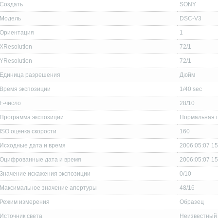
Создать
SONY
Модель
DSC-V3
Ориентация
1
XResolution
72/1
YResolution
72/1
Единица разрешения
Дюйм
Время экспозиции
1/40 sec
F-число
28/10
Программа экспозиции
Нормальная 
ISO оценка скорости
160
Исходные дата и время
2006:05:07 15
Оцифрованные дата и время
2006:05:07 15
Значение искажения экспозиции
0/10
Максимальное значение апертуры
48/16
Режим измерения
Образец
Источник света
Неизвестный