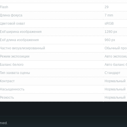
Flash
29
Длина фокуса
7 mm
Цветовой охват
sRGB
Exif ширина изображения
1280 px
Exif длина изображения
960 px
Частно визуализированный
Обычный про
Режим экспозиции
Авто экспози
Баланс белого
Авто баланс 
Тип захвата сцены
Стандарт
Контраст
Нормальный
Насыщенность
Нормальный
Резкость
Нормальный
erved.