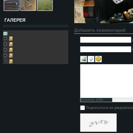
ГАЛЕРЕЯ
Добавить комментарий
Galleries
Пещера Золушка
Архивные фото
Возле пещеры
Выезды в пещеру
Глобус
Осталось:
1000
символов
Подписаться на уведомлен