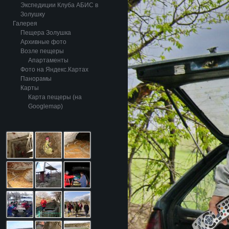
Экспедиции Клуба АБИС в
Золушку
Галерея
Пещера Золушка
Архивные фото
Возле пещеры
Апартаменты
Фото на Яндекс.Картах
Панорамы
Карты
Карта пещеры (на
Googlemap)