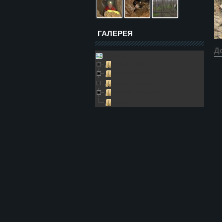
ГАЛЕРЕЯ
Д
Galleries
Пещера Золушка
Архивные фото
Возле пещеры
Выезды в пещеру
Глобус