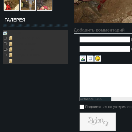
ГАЛЕРЕЯ
Добавить комментарий
Galleries
Пещера Золушка
Архивные фото
Возле пещеры
Выезды в пещеру
Глобус
Осталось:
1000
символов
Подписаться на уведомлен