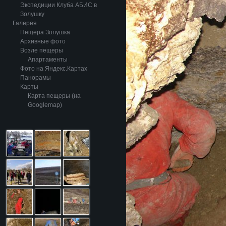
Экспедиции Клуба АБИС в
Золушку
Галерея
Пещера Золушка
Архивные фото
Возле пещеры
Апартаменты
Фото на Яндекс.Картах
Панорамы
Карты
Карта пещеры (на
Googlemap)