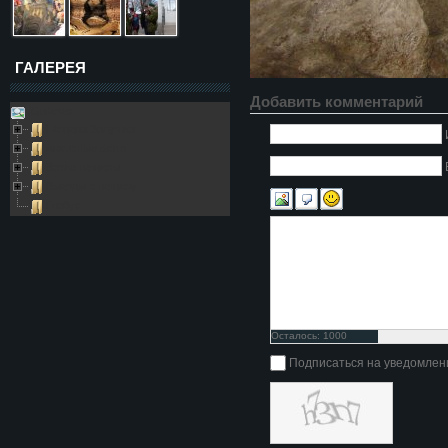
ГАЛЕРЕЯ
Добавить комментарий
Galleries
Пещера Золушка
Архивные фото
Возле пещеры
Выезды в пещеру
Глобус
Осталось:
1000
символов
Подписаться на уведомлен