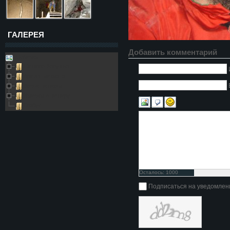
ГАЛЕРЕЯ
Добавить комментарий
Galleries
Пещера Золушка
Архивные фото
Возле пещеры
Выезды в пещеру
Глобус
Осталось:
1000
символов
Подписаться на уведомлен