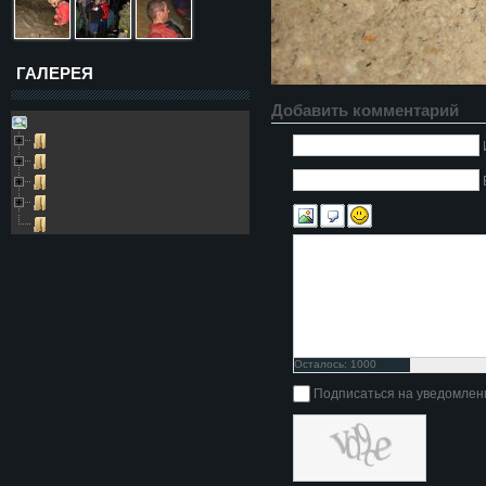
ГАЛЕРЕЯ
Добавить комментарий
Galleries
Пещера Золушка
Архивные фото
Возле пещеры
Выезды в пещеру
Глобус
Осталось:
1000
символов
Подписаться на уведомлен