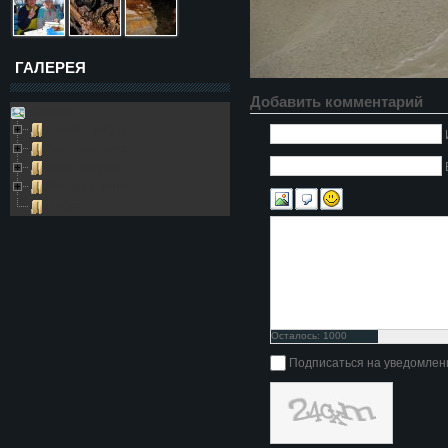
ГАЛЕРЕЯ
Добавить комментарий
Galleries
Пещера Золушка
Архивные фото
Возле пещеры
Выезды в пещеру
Глобус
Осталось:
1000
символов
Подписаться на уведомлен