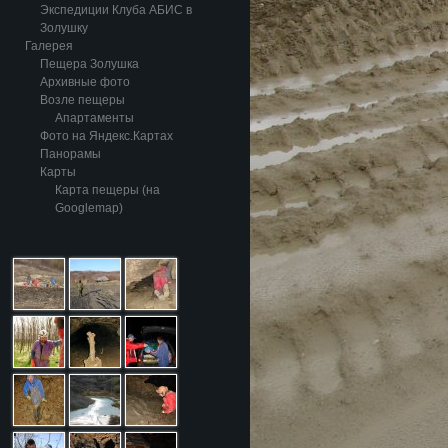
Экспедиции Клуба АБИС в
Золушку
Галерея
Пещера Золушка
Архивные фото
Возле пещеры
Апартаменты
Фото на Яндекс.Картах
Панорамы
Карты
Карта пещеры (на
Googlemap)