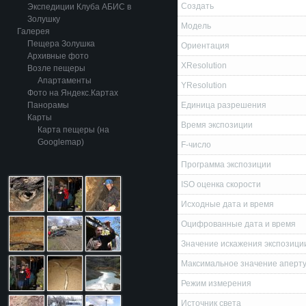
Создать
Экспедиции Клуба АБИС в
Золушку
Модель
Галерея
Пещера Золушка
Ориентация
Архивные фото
XResolution
Возле пещеры
Апартаменты
YResolution
Фото на Яндекс.Картах
Панорамы
Единица разрешения
Карты
Время экспозиции
Карта пещеры (на
Googlemap)
F-число
Программа экспозиции
ISO оценка скорости
Исходные дата и время
Оцифрованные дата и время
Значение искажения экспозици
Максимальное значение аперт
Режим измерения
Источник света