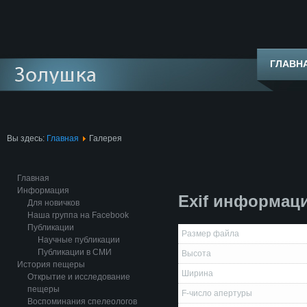
ГЛАВН
Вы здесь:
Главная
Галерея
Главная
Информация
Exif информац
Для новичков
Наша группа на Facebook
Публикации
Размер файла
Научные публикации
Публикации в СМИ
Высота
История пещеры
Ширина
Открытие и исследование
пещеры
F-число апертуры
Воспоминания спелеологов