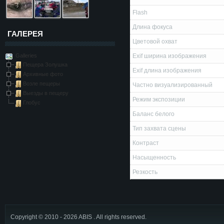
Flash
Длина фокуса
ГАЛЕРЕЯ
Цветовой охват
Galleries
Exif ширина изображения
Пещера Золушка
Exif длина изображения
Архивные фото
Возле пещеры
Частно визуализированный
Выезды в пещеру
Режим экспозиции
Глобус
Баланс белого
Тип захвата сцены
Контраст
Насыщенность
Резкость
Copyright © 2010 - 2026 ABIS . All rights reserved.