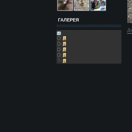
ГАЛЕРЕЯ
Д
Galleries
Пещера Золушка
Архивные фото
Возле пещеры
Выезды в пещеру
Глобус