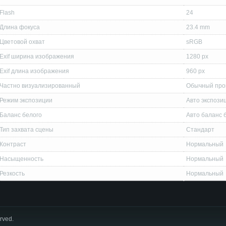
Flash
24
Длина фокуса
23.4 mm
Цветовой охват
sRGB
Exif ширина изображения
1280 px
Exif длина изображения
960 px
Частно визуализированный
Обычный про
Режим экспозиции
Авто экспози
Баланс белого
Авто баланс 
Тип захвата сцены
Стандарт
Контраст
Нормальный
Насыщенность
Нормальный
Резкость
Нормальный
erved.