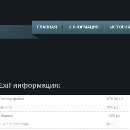
ГЛАВНАЯ
ИНФОРМАЦИЯ
ИСТОРИ
Exif информация:
Размер файла
876.90 kB
Высота
960 px
Ширина
1280 px
F-число апертуры
f/4.5