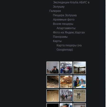
Экспедиции Клуба АБИС в
Золушку
Галерея
Пещера Золушка
Архивные фото
Возле пещеры
Апартаменты
Фото на Яндекс.Картах
Панорамы
Карты
Карта пещеры (на
Googlemap)