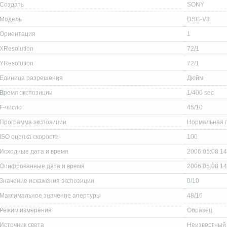
Создать
SONY
Модель
DSC-V3
Ориентация
1
XResolution
72/1
YResolution
72/1
Единица разрешения
Дюйм
Время экспозиции
1/400 sec
F-число
45/10
Программа экспозиции
Нормальная 
ISO оценка скорости
100
Исходные дата и время
2006:05:08 14
Оцифрованные дата и время
2006:05:08 14
Значение искажения экспозиции
0/10
Максимальное значение апертуры
48/16
Режим измерения
Образец
Источник света
Неизвестный