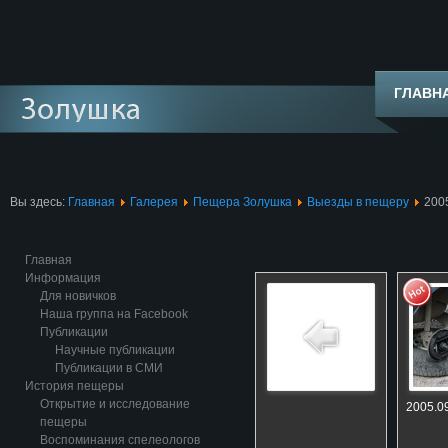
ГЛАВН
Вы здесь:
Главная
Галерея
Пещера Золушка
Выезды в пещеру
200
Главная
Информация
Для новичков
Наша группа на Facebook
Публикации
Научные публикации
Публикации в СМИ
История пещеры
Открытие и исследование
2005.09
пещеры
Воспоминания спелеологов