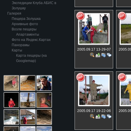
Экспедиции Клуба АБИС в
Золушку
Галерея
Пещера Золушка
Архивные фото
Возле пещеры
Апартаменты
Фото на Яндекс.Картах
Панорамы
2005.09.17 13-29-07
2005.09
Карты
Карта пещеры (на
Googlemap)
2005.09.17 19-22-06
2005.09