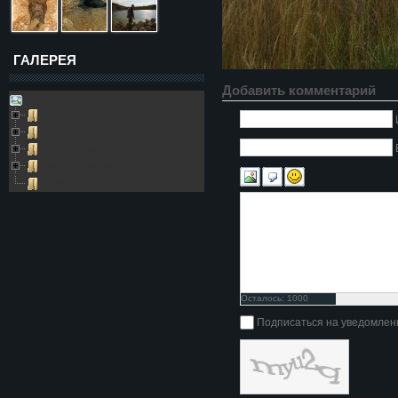
ГАЛЕРЕЯ
Добавить комментарий
Galleries
Пещера Золушка
Архивные фото
Возле пещеры
Выезды в пещеру
Глобус
Осталось:
1000
символов
Подписаться на уведомлен