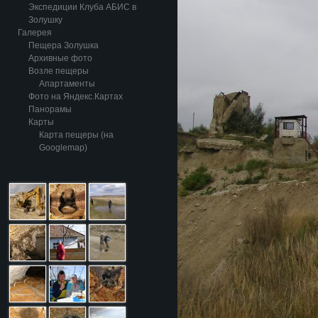
Экспедиции Клуба АБИС в
Золушку
Галерея
Пещера Золушка
Архивные фото
Возле пещеры
Апартаменты
Фото на Яндекс.Картах
Панорамы
Карты
Карта пещеры (на
Googlemap)