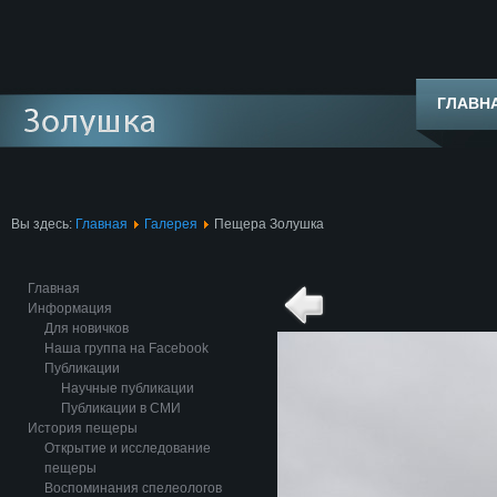
ГЛАВН
Вы здесь:
Главная
Галерея
Пещера Золушка
Главная
Информация
Для новичков
Наша группа на Facebook
Публикации
Научные публикации
Публикации в СМИ
История пещеры
Открытие и исследование
пещеры
Воспоминания спелеологов