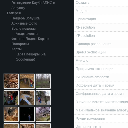
Создать
Экспедиции Клуба АБИС в
Золушку
Модель
Галерея
Пещера Золушка
Ориентация
Архивные фото
XResolution
Возле пещеры
Апартаменты
YResolution
Фото на Яндекс.Картах
Панорамы
Единица разрешения
Карты
Время экспозиции
Карта пещеры (на
Googlemap)
F-число
Программа экспозиции
ISO оценка скорости
Исходные дата и время
Оцифрованные дата и время
Значение искажения экспозици
Максимальное значение аперт
Режим измерения
Источник света