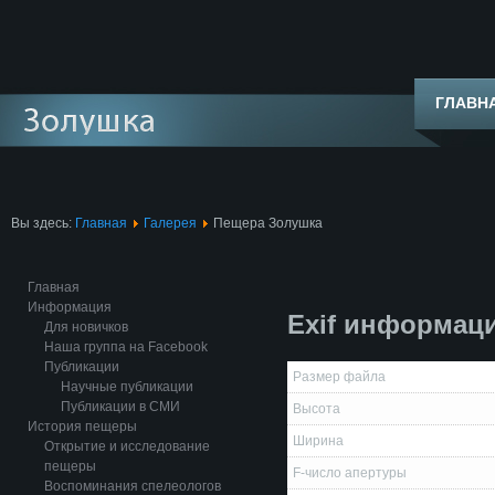
ГЛАВН
Вы здесь:
Главная
Галерея
Пещера Золушка
Главная
Информация
Exif информац
Для новичков
Наша группа на Facebook
Публикации
Размер файла
Научные публикации
Публикации в СМИ
Высота
История пещеры
Ширина
Открытие и исследование
пещеры
F-число апертуры
Воспоминания спелеологов