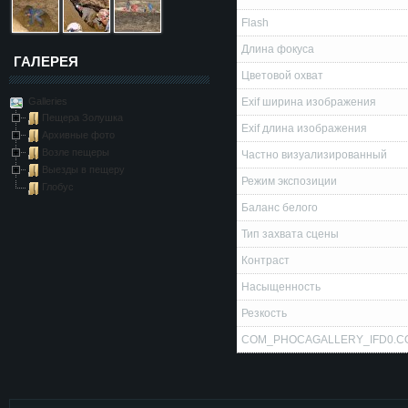
Flash
Длина фокуса
ГАЛЕРЕЯ
Цветовой охват
Galleries
Exif ширина изображения
Пещера Золушка
Exif длина изображения
Архивные фото
Возле пещеры
Частно визуализированный
Выезды в пещеру
Режим экспозиции
Глобус
Баланс белого
Тип захвата сцены
Контраст
Насыщенность
Резкость
COM_PHOCAGALLERY_IFD0.C