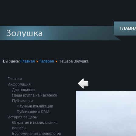
ГЛАВН
Вы здесь:
Главная
Галерея
Пещера Золушка
Главная
Информация
Для новичков
Наша группа на Facebook
Публикации
Научные публикации
Публикации в СМИ
История пещеры
Открытие и исследование
пещеры
Воспоминания спелеологов