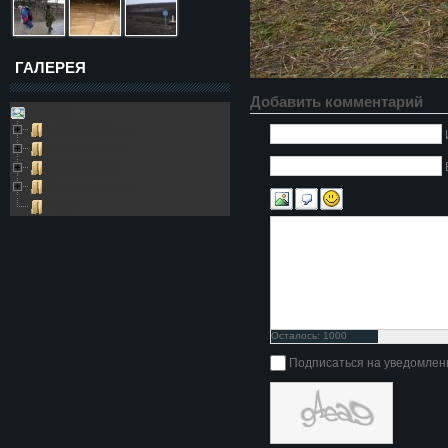
ГАЛЕРЕЯ
Добавить комментарий
Galleries
Пещера Золушка
Архивные фото
Возле пещеры
Выезды в пещеру
Глобус
Осталось:
1000
символов
Подписаться на уведомлен