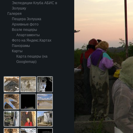
Экспедиции Клуба АБИС в
Золушку
Галерея
Пещера Золушка
Архивные фото
Возле пещеры
Апартаменты
Фото на Яндекс.Картах
Панорамы
Карты
Карта пещеры (на
Googlemap)