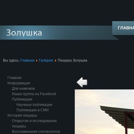
ГЛАВН
Вы здесь:
Главная
Галерея
Пещера Золушка
Главная
Информация
Для новичков
Наша группа на Facebook
Публикации
Научные публикации
Публикации в СМИ
История пещеры
Открытие и исследование
пещеры
Воспоминания спелеологов