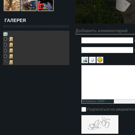
ГАЛЕРЕЯ
Добавить комментарий
Galleries
Пещера Золушка
Архивные фото
Возле пещеры
Выезды в пещеру
Глобус
Осталось:
1000
символов
Подписаться на уведомлен