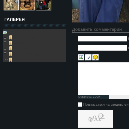
ГАЛЕРЕЯ
Добавить комментарий
Galleries
Пещера Золушка
Архивные фото
Возле пещеры
Выезды в пещеру
Глобус
Осталось:
1000
символов
Подписаться на уведомлен