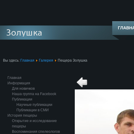
ГЛАВН
Вы здесь:
Главная
Галерея
Пещера Золушка
Главная
Информация
Для новичков
Наша группа на Facebook
Публикации
Научные публикации
Публикации в СМИ
История пещеры
Открытие и исследование
пещеры
Воспоминания спелеологов