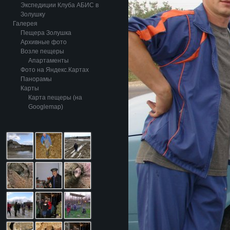
Экспедиции Клуба АБИС в
Золушку
Галерея
Пещера Золушка
Архивные фото
Возле пещеры
Апартаменты
Фото на Яндекс.Картах
Панорамы
Карты
Карта пещеры (на
Googlemap)