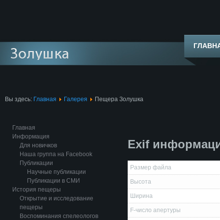
ГЛАВН
Вы здесь:
Главная
Галерея
Пещера Золушка
Главная
Информация
Exif информац
Для новичков
Наша группа на Facebook
Публикации
Размер файла
Научные публикации
Публикации в СМИ
Высота
История пещеры
Ширина
Открытие и исследование
пещеры
F-число апертуры
Воспоминания спелеологов