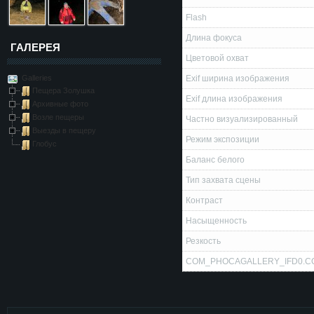
Flash
Длина фокуса
ГАЛЕРЕЯ
Цветовой охват
Galleries
Exif ширина изображения
Пещера Золушка
Exif длина изображения
Архивные фото
Возле пещеры
Частно визуализированный
Выезды в пещеру
Режим экспозиции
Глобус
Баланс белого
Тип захвата сцены
Контраст
Насыщенность
Резкость
COM_PHOCAGALLERY_IFD0.C