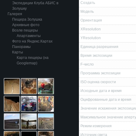
Создать
Экспедиции Клуба АБИС в
Золушку
Модель
Галерея
Пещера Золушка
Ориентация
Архивные фото
XResolution
Возле пещеры
Апартаменты
YResolution
Фото на Яндекс.Картах
Панорамы
Единица разрешения
Карты
Время экспозиции
Карта пещеры (на
Googlemap)
F-число
Программа экспозиции
ISO оценка скорости
Исходные дата и время
Оцифрованные дата и время
Значение искажения экспозици
Максимальное значение аперт
Режим измерения
Источник света