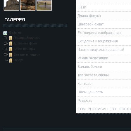
Flash
Длина фокуса
ГАЛЕРЕЯ
Цветовой охват
Galleries
Exif ширина изображения
Пещера Золушка
Exif длина изображения
Архивные фото
Возле пещеры
Частно визуализированный
Выезды в пещеру
Режим экспозиции
Глобус
Баланс белого
Тип захвата сцены
Контраст
Насыщенность
Резкость
COM_PHOCAGALLERY_IFD0.C