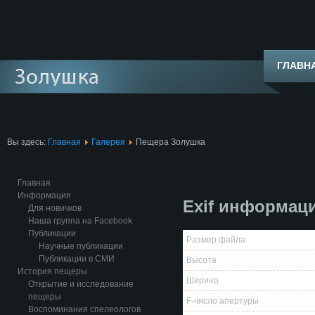
ГЛАВН
Вы здесь:
Главная
Галерея
Пещера Золушка
Главная
Информация
Exif информац
Для новичков
Наша группа на Facebook
Публикации
Размер файла
Научные публикации
Публикации в СМИ
Высота
История пещеры
Ширина
Открытие и исследование
пещеры
F-число апертуры
Воспоминания спелеологов