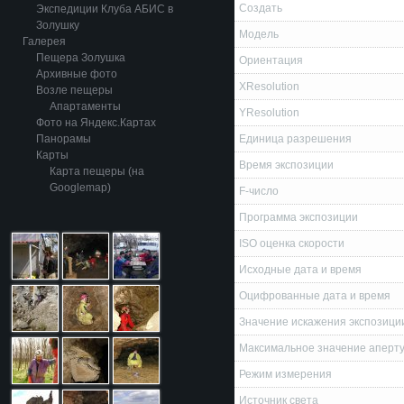
Создать
Экспедиции Клуба АБИС в
Золушку
Модель
Галерея
Пещера Золушка
Ориентация
Архивные фото
XResolution
Возле пещеры
Апартаменты
YResolution
Фото на Яндекс.Картах
Панорамы
Единица разрешения
Карты
Время экспозиции
Карта пещеры (на
Googlemap)
F-число
Программа экспозиции
ISO оценка скорости
Исходные дата и время
Оцифрованные дата и время
Значение искажения экспозици
Максимальное значение аперт
Режим измерения
Источник света