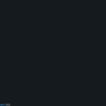
ная)
(60)