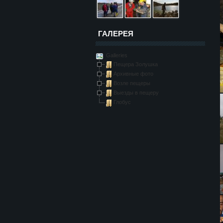
ГАЛЕРЕЯ
Galleries
Пещера Золушка
Архивные фото
Возле пещеры
Выезды в пещеру
Глобус