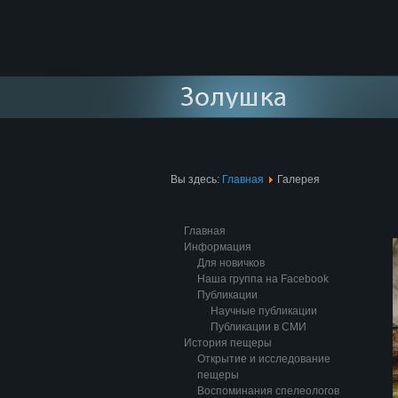
Вы здесь:
Главная
Галерея
Главная
Информация
Для новичков
Наша группа на Facebook
Публикации
Научные публикации
Публикации в СМИ
История пещеры
Открытие и исследование
пещеры
Воспоминания спелеологов