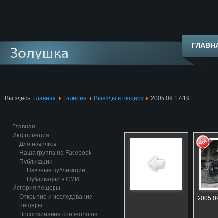
ГЛАВН
Вы здесь:
Главная
Галерея
Выезды в пещеру
2005.09.17-19
Главная
Информация
Для новичков
Наша группа на Facebook
Публикации
Научные публикации
Публикации в СМИ
История пещеры
Открытие и исследование
2005.09
пещеры
Воспоминания спелеологов