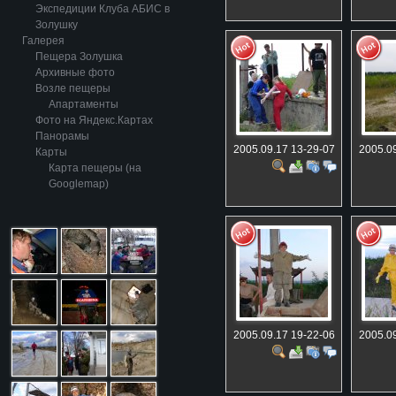
Экспедиции Клуба АБИС в
Золушку
Галерея
Пещера Золушка
Архивные фото
Возле пещеры
Апартаменты
Фото на Яндекс.Картах
Панорамы
2005.09.17 13-29-07
2005.09
Карты
Карта пещеры (на
Googlemap)
2005.09.17 19-22-06
2005.09