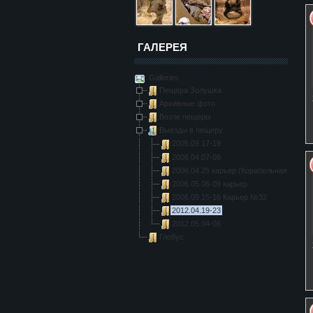
ГАЛЕРЕЯ
Galleries
Пещера Золушка
Архивные фото
Возле пещеры
Выезды в пещеру
2005.09.17-19
2006.04.07-09
2006.04.25 карьер (Корабельная, Орли
2006.05.06-09 карьер
2006.09.15-16 Карьер №32
2012.04.19-23
2012.05.04-06
Глобус