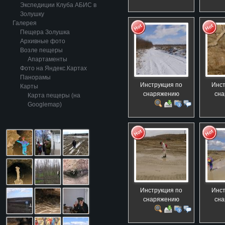
Экспедиции Клуба АБИС в
Золушку
Галерея
Пещера Золушка
Архивные фото
Возле пещеры
Апартаменты
Фото на Яндекс.Картах
Панорамы
Инструкция по
Инст
Карты
снаряжению
сн
Карта пещеры (на
Googlemap)
Инструкция по
Инст
снаряжению
сн