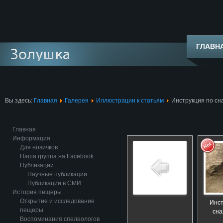
ГЛАВН
Вы здесь:
Главная
Галерея
Иллюстрации к статьям
Инструкция по с
Главная
Информация
Для новичков
Наша группа на Facebook
Публикации
Научные публикации
Публикации в СМИ
История пещеры
Открытие и исследование
Инст
пещеры
сн
Воспоминания спелеологов