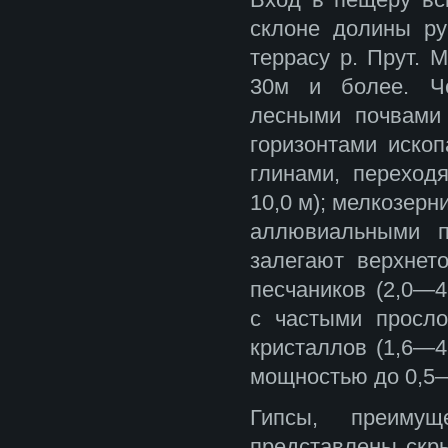
Вход в пещеру вс
склоне долины р
террасу р. Прут. 
30м и более. Че
лесными почвами 
горизонтами ископ
глинами, переход
10,0 м); мелкозер
аллювиальными п
залегают верхнет
песчаников (2,0—4
с частыми просло
кристаллов (1,6—4
мощностью до 0,5—
Гипсы, преимущ
представлены скры