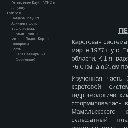
Экспедиции Клуба АБИС в
Золушку
Галерея
Пещера Золушка
Архивные фото
Возле пещеры
ПЕ
Апартаменты
Фото на Яндекс.Картах
Карстовая система
Панорамы
марте 1977 г. у с.
Карты
Карта пещеры (на
области. К 1 январ
Googlemap)
76,0 км, а объем п
Изученная часть 
карстовой систе
гидрогеологичес
сформировалась в
Мамалыжского к
сульфатный пла