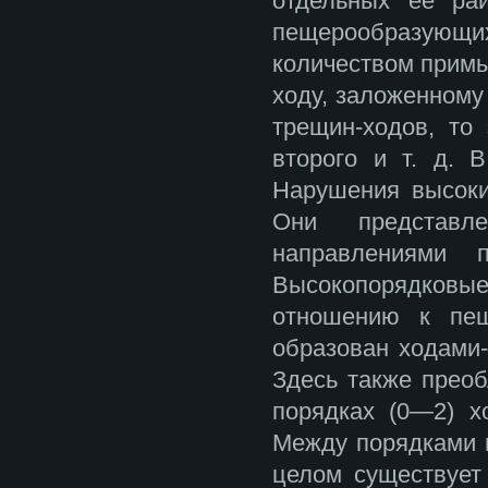
отдельных ее ра
пещерообразующ
количеством примы
ходу, заложенному
трещин-ходов, то
второго и т. д.
Нарушения высоки
Они представле
направлениями п
Высокопорядковы
отношению к пещ
образован ходами-
Здесь также преоб
порядках (0—2) х
Между порядками 
целом существует