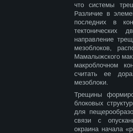
что системы тре
Различие в элеме
последних в кон
тектонических 
направление трещ
мезоблоков, рас
Мамалыжского макр
макроблочном ко
считать ее дора
мезоблоки.
Трещины формиро
блоковых структур
для пещерообраз
связи с опускан
окраина начала «р