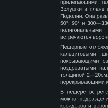
прилегающими га
Золушки в плане 
Подолии. Она разв
50°, 90° и 300—33
полигональными
встречаются ворон
Пещерные отложен
кальцитовыми шн
покрывающими св
ноздреватыми нал
толщиной 2—20см,
перекрывающими к
В пещере встрече
можно подраздели
коридоров и воро