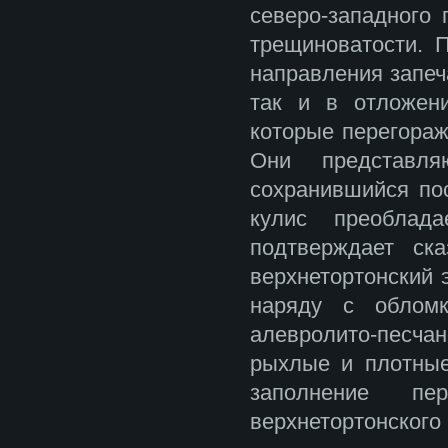
северо-западного 
трещиноватости. 
направления запеч
так и в отложен
которые перегораж
Они представля
сохранившийся пос
кулис преоблада
подтверждает ск
верхнетортонский 
наряду с обломк
алевролито-песчан
рыхлые и плотные
заполнение п
верхнетортонского 