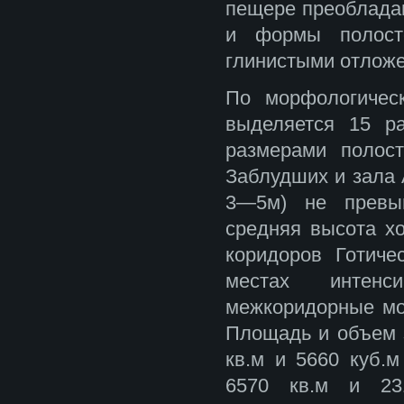
пещере преобладаю
и формы полост
глинистыми отлож
По морфологичес
выделяется 15 р
размерами полос
Заблудших и зала 
3—5м) не превыш
средняя высота х
коридоров Готиче
местах интенси
межкоридорные мо
Площадь и объем з
кв.м и 5660 куб.
6570 кв.м и 23