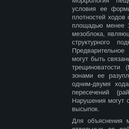
Морфология пеще
условия ее форм
плотностей ходов 
площадью менее 1
мезоблока, являю
структурного п
Предварительное
могут быть связан
трещиноватости (
зонами ее разуп
одним-двумя ход
пересечений (ра
Нарушения могут 
высыпок.
Для объяснения 