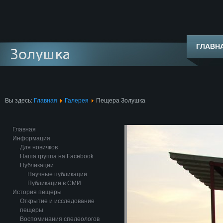
ГЛАВН
Вы здесь:
Главная
Галерея
Пещера Золушка
Главная
Информация
Для новичков
Наша группа на Facebook
Публикации
Научные публикации
Публикации в СМИ
История пещеры
Открытие и исследование
пещеры
Воспоминания спелеологов