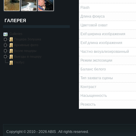
Flash
Длина фокуса
ГАЛЕРЕЯ
Цветовой охват
Galleries
Exif ширина изображения
Пещера Золушка
Exif длина изображения
Архивные фото
Возле пещеры
Частно визуализированный
Выезды в пещеру
Режим экспозиции
Глобус
Баланс белого
Тип захвата сцены
Контраст
Насыщенность
Резкость
Copyright © 2010 - 2026 ABIS . All rights reserved.