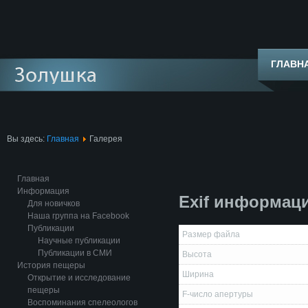
ГЛАВН
Вы здесь:
Главная
Галерея
Главная
Информация
Exif информац
Для новичков
Наша группа на Facebook
Публикации
Размер файла
Научные публикации
Публикации в СМИ
Высота
История пещеры
Ширина
Открытие и исследование
пещеры
F-число апертуры
Воспоминания спелеологов