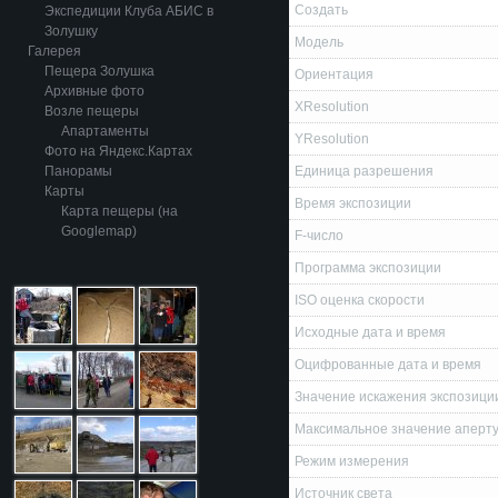
Создать
Экспедиции Клуба АБИС в
Золушку
Модель
Галерея
Пещера Золушка
Ориентация
Архивные фото
XResolution
Возле пещеры
Апартаменты
YResolution
Фото на Яндекс.Картах
Панорамы
Единица разрешения
Карты
Время экспозиции
Карта пещеры (на
Googlemap)
F-число
Программа экспозиции
ISO оценка скорости
Исходные дата и время
Оцифрованные дата и время
Значение искажения экспозици
Максимальное значение аперт
Режим измерения
Источник света