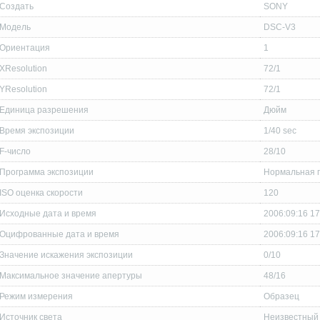
Создать
SONY
Модель
DSC-V3
Ориентация
1
XResolution
72/1
YResolution
72/1
Единица разрешения
Дюйм
Время экспозиции
1/40 sec
F-число
28/10
Программа экспозиции
Нормальная 
ISO оценка скорости
120
Исходные дата и время
2006:09:16 17
Оцифрованные дата и время
2006:09:16 17
Значение искажения экспозиции
0/10
Максимальное значение апертуры
48/16
Режим измерения
Образец
Источник света
Неизвестный