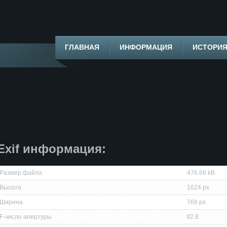
ГЛАВНАЯ
ИНФОРМАЦИЯ
ИСТОРИ
Exif информация:
Размер файла
476.66 kB
Высота
1024 px
Ширина
768 px
F-число апертуры
f/2.8