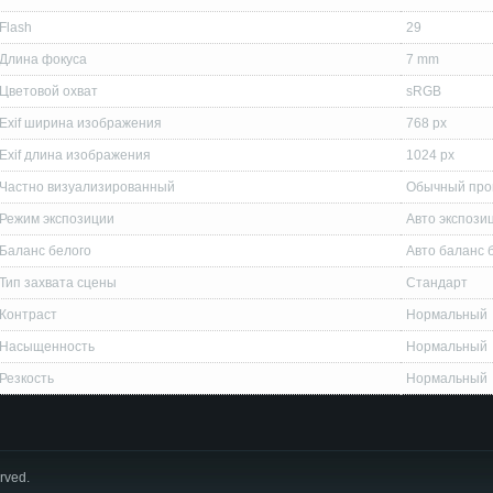
Flash
29
Длина фокуса
7 mm
Цветовой охват
sRGB
Exif ширина изображения
768 px
Exif длина изображения
1024 px
Частно визуализированный
Обычный про
Режим экспозиции
Авто экспози
Баланс белого
Авто баланс 
Тип захвата сцены
Стандарт
Контраст
Нормальный
Насыщенность
Нормальный
Резкость
Нормальный
erved.