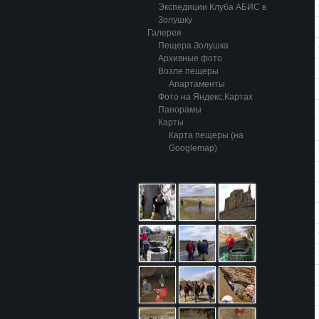
Экспедиции Клуба АБИС в
Золушку
Галерея
Пещера Золушка
Архивные фото
Возле пещеры
Апартаменты
Фото на Яндекс.Картах
Панорамы
Карты
Карта пещеры (на
Googlemap)