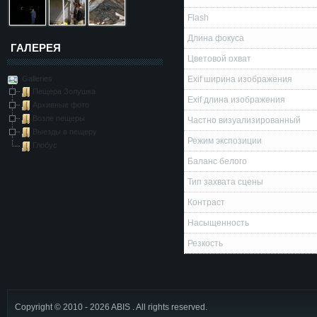
Flash
Длина фокуса
ГАЛЕРЕЯ
Цветовой охват
Galleries
Exif ширина изображения
Пещера Золушка
Exif длина изображения
Архивные фото
Возле пещеры
Частно визуализированный
Выезды в пещеру
Режим экспозиции
Глобус
Баланс белого
Тип захвата сцены
Контраст
Насыщенность
Резкость
Copyright © 2010 - 2026 ABIS . All rights reserved.