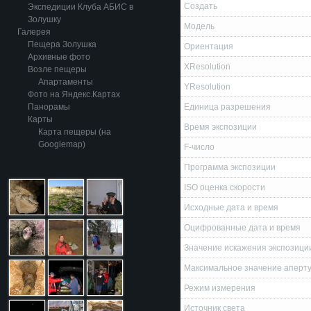
Создать
Экспедиции Клуба АБИС в
Золушку
Модель
Галерея
Пещера Золушка
Ориентация
Архивные фото
XResolution
Возле пещеры
Апартаменты
YResolution
Фото на Яндекс.Картах
Панорамы
Единица разрешения
Карты
Время экспозиции
Карта пещеры (на
Googlemap)
F-число
Программа экспозиции
ISO оценка скорости
Исходные дата и время
Оцифрованные дата и время
Значение искажения экспозици
Максимальное значение аперт
Режим измерения
Источник света