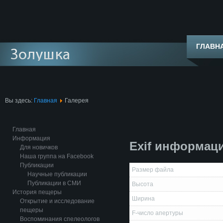
ГЛАВН
Вы здесь:
Главная
Галерея
Главная
Информация
Exif информац
Для новичков
Наша группа на Facebook
Публикации
Размер файла
Научные публикации
Публикации в СМИ
Высота
История пещеры
Ширина
Открытие и исследование
пещеры
F-число апертуры
Воспоминания спелеологов