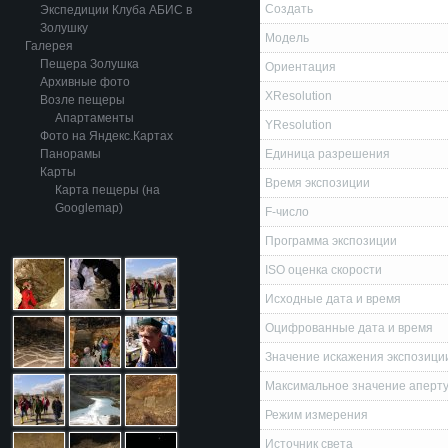
Создать
Экспедиции Клуба АБИС в
Золушку
Модель
Галерея
Пещера Золушка
Ориентация
Архивные фото
XResolution
Возле пещеры
Апартаменты
YResolution
Фото на Яндекс.Картах
Панорамы
Единица разрешения
Карты
Время экспозиции
Карта пещеры (на
Googlemap)
F-число
Программа экспозиции
ISO оценка скорости
Исходные дата и время
Оцифрованные дата и время
Значение искажения экспозици
Максимальное значение аперт
Режим измерения
Источник света