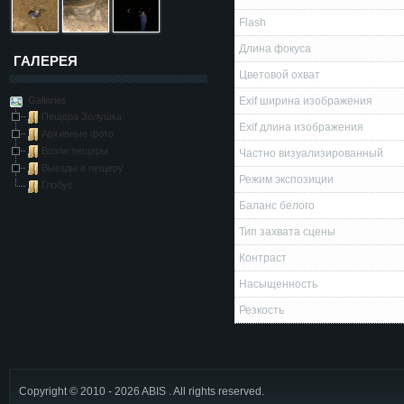
Flash
Длина фокуса
ГАЛЕРЕЯ
Цветовой охват
Galleries
Exif ширина изображения
Пещера Золушка
Exif длина изображения
Архивные фото
Возле пещеры
Частно визуализированный
Выезды в пещеру
Режим экспозиции
Глобус
Баланс белого
Тип захвата сцены
Контраст
Насыщенность
Резкость
Copyright © 2010 - 2026 ABIS . All rights reserved.