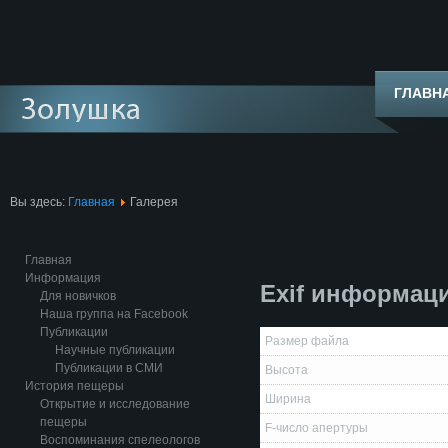
ГЛАВН
Вы здесь:
Главная
Галерея
Главная
Информация
Exif информац
Для новичков
Наша группа на Facebook
Публикации
Размер файла
Научные публикации
Публикации в СМИ
Высота
История пещеры
Ширина
Открытие и исследование
пещеры
F-число апертуры
Воспоминания спелеологов