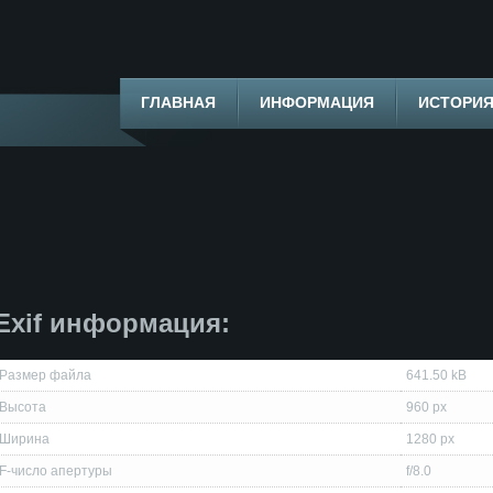
ГЛАВНАЯ
ИНФОРМАЦИЯ
ИСТОРИ
Exif информация:
Размер файла
641.50 kB
Высота
960 px
Ширина
1280 px
F-число апертуры
f/8.0