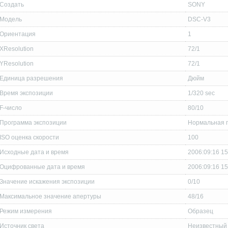
Создать
SONY
Модель
DSC-V3
Ориентация
1
XResolution
72/1
YResolution
72/1
Единица разрешения
Дюйм
Время экспозиции
1/320 sec
F-число
80/10
Программа экспозиции
Нормальная 
ISO оценка скорости
100
Исходные дата и время
2006:09:16 15
Оцифрованные дата и время
2006:09:16 15
Значение искажения экспозиции
0/10
Максимальное значение апертуры
48/16
Режим измерения
Образец
Источник света
Неизвестный