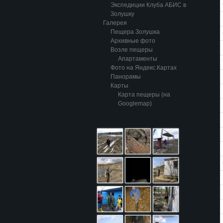
Экспедиции Клуба АБИС в
Золушку
Галерея
Пещера Золушка
Архивные фото
Возле пещеры
Апартаменты
Фото на Яндекс.Картах
Панорамы
Карты
Карта пещеры (на
Googlemap)