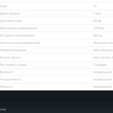
Flash
24
Длина фокуса
7 mm
Цветовой охват
sRGB
Exif ширина изображения
1280 px
Exif длина изображения
960 px
Частно визуализированный
Обычный про
Режим экспозиции
Авто экспози
Баланс белого
Авто баланс 
Тип захвата сцены
Стандарт
Контраст
Нормальный
Насыщенность
Нормальный
Резкость
Нормальный
erved.