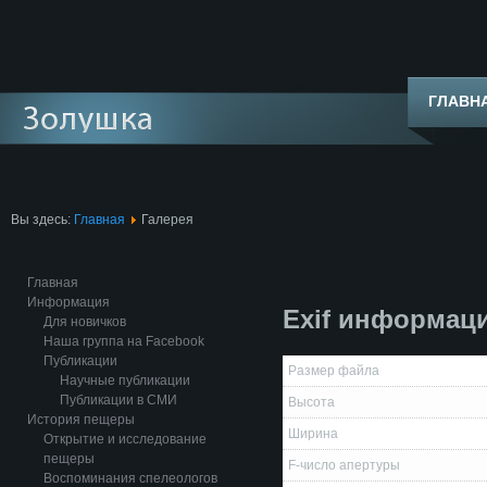
ГЛАВН
Вы здесь:
Главная
Галерея
Главная
Информация
Exif информац
Для новичков
Наша группа на Facebook
Публикации
Размер файла
Научные публикации
Публикации в СМИ
Высота
История пещеры
Ширина
Открытие и исследование
пещеры
F-число апертуры
Воспоминания спелеологов