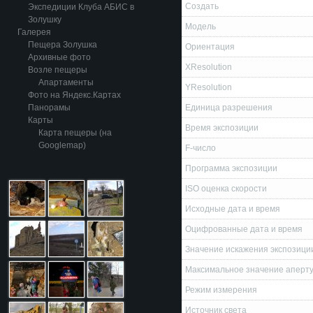
Создать
Экспедиции Клуба АБИС в
Золушку
Модель
Галерея
Пещера Золушка
Ориентация
Архивные фото
XResolution
Возле пещеры
Апартаменты
YResolution
Фото на Яндекс.Картах
Панорамы
Единица разрешения
Карты
Время экспозиции
Карта пещеры (на
Googlemap)
F-число
Программа экспозиции
ISO оценка скорости
Исходные дата и время
Оцифрованные дата и время
Значение искажения экспозици
Максимальное значение аперт
Режим измерения
Источник света