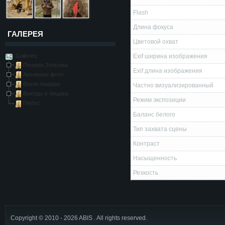
Flash
Длина фокуса
ГАЛЕРЕЯ
Цветовой охват
Galleries
Exif ширина изображения
Пещера Золушка
Exif длина изображения
Архивные фото
Возле пещеры
Частно визуализированный
Выезды в пещеру
Режим экспозиции
Глобус
Баланс белого
Тип захвата сцены
Контраст
Насыщенность
Резкость
Copyright © 2010 - 2026 ABIS . All rights reserved.