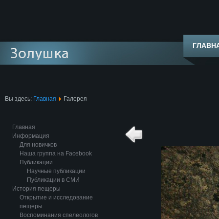
ГЛАВН
Вы здесь:
Главная
Галерея
Главная
Информация
Для новичков
Наша группа на Facebook
Публикации
Научные публикации
Публикации в СМИ
История пещеры
Открытие и исследование
пещеры
Воспоминания спелеологов