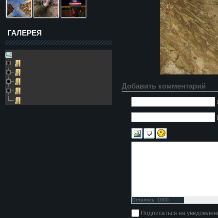
ГАЛЕРЕЯ
Galleries
Пещера Золушка
Архивные фото
Возле пещеры
Добавить комментарий
Выезды в пещеру
Глобус
Осталось:
1000
символов
Подписаться на уведомлен