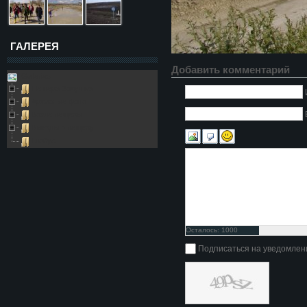
ГАЛЕРЕЯ
Добавить комментарий
Galleries
Пещера Золушка
Архивные фото
Возле пещеры
Выезды в пещеру
Глобус
Осталось:
1000
символов
Подписаться на уведомлен