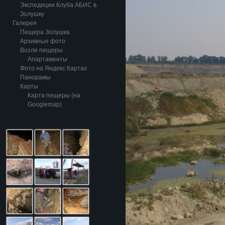
Экспедиции Клуба АБИС в
Золушку
Галерея
Пещера Золушка
Архивные фото
Возле пещеры
Апартаменты
Фото на Яндекс.Картах
Панорамы
Карты
Карта пещеры (на
Googlemap)