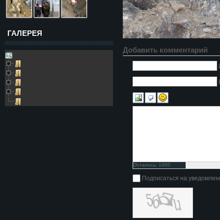
ГАЛЕРЕЯ
Добавить комментарий
Galleries
Пещера Золушка
Архивные фото
Возле пещеры
Выезды в пещеру
Глобус
Осталось:
1000
символов
Подписаться на уведомлен