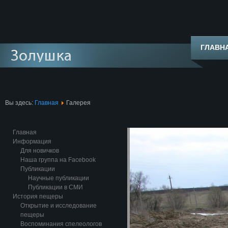
ГЛАВН
Вы здесь:
Главная
Галерея
Главная
Информация
Для новичков
Наша группа на Facebook
Публикации
Научные публикации
Публикации в СМИ
История пещеры
Открытие и исследование
пещеры
Воспоминания спелеологов