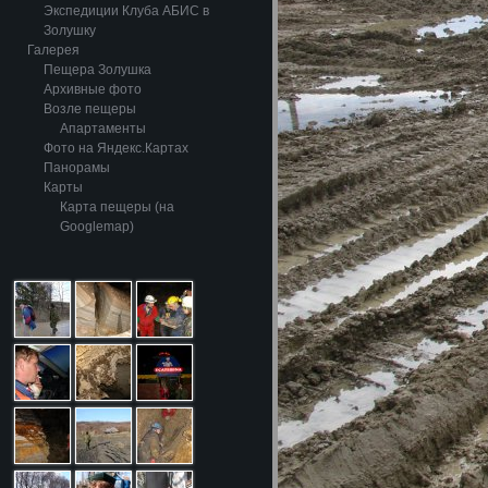
Экспедиции Клуба АБИС в
Золушку
Галерея
Пещера Золушка
Архивные фото
Возле пещеры
Апартаменты
Фото на Яндекс.Картах
Панорамы
Карты
Карта пещеры (на
Googlemap)