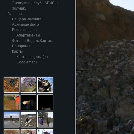
Экспедиции Клуба АБИС в
Золушку
Галерея
Пещера Золушка
Архивные фото
Возле пещеры
Апартаменты
Фото на Яндекс.Картах
Панорамы
Карты
Карта пещеры (на
Googlemap)