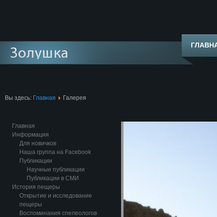
ГЛАВН
Вы здесь:
Главная
Галерея
Главная
Информация
Для новичков
Наша группа на Facebook
Публикации
Научные публикации
Публикации в СМИ
История пещеры
Открытие и исследование
пещеры
Воспоминания спелеологов