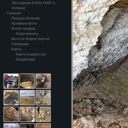
Экспедиции Клуба АБИС в
Золушку
Галерея
Пещера Золушка
Архивные фото
Возле пещеры
Апартаменты
Фото на Яндекс.Картах
Панорамы
Карты
Карта пещеры (на
Googlemap)