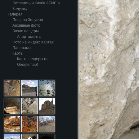
Экспедиции Клуба АБИС в
Золушку
Галерея
Пещера Золушка
Архивные фото
Возле пещеры
Апартаменты
Фото на Яндекс.Картах
Панорамы
Карты
Карта пещеры (на
Googlemap)