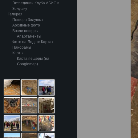
Экспедиции Клуба АБИС в
Золушку
Галерея
Пещера Золушка
Архивные фото
Возле пещеры
Апартаменты
Фото на Яндекс.Картах
Панорамы
Карты
Карта пещеры (на
Googlemap)