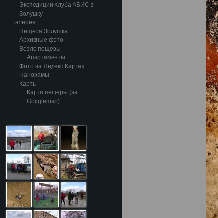
Экспедиции Клуба АБИС в
Золушку
Галерея
Пещера Золушка
Архивные фото
Возле пещеры
Апартаменты
Фото на Яндекс.Картах
Панорамы
Карты
Карта пещеры (на
Googlemap)