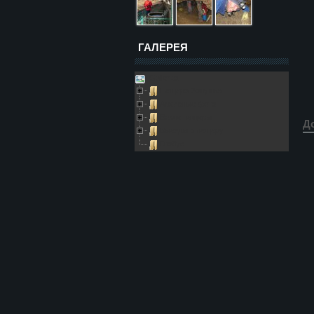
ГАЛЕРЕЯ
Galleries
Пещера Золушка
Архивные фото
Возле пещеры
Д
Выезды в пещеру
Глобус