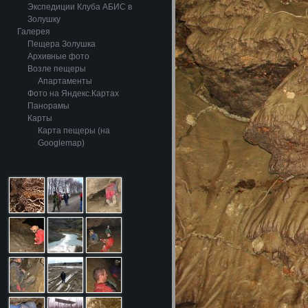
Экспедиции Клуба АБИС в
Золушку
Галерея
Пещера Золушка
Архивные фото
Возле пещеры
Апартаменты
Фото на Яндекс.Картах
Панорамы
Карты
Карта пещеры (на
Googlemap)