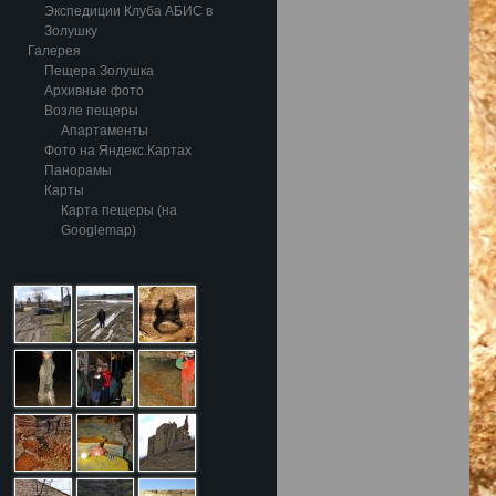
Экспедиции Клуба АБИС в
Золушку
Галерея
Пещера Золушка
Архивные фото
Возле пещеры
Апартаменты
Фото на Яндекс.Картах
Панорамы
Карты
Карта пещеры (на
Googlemap)