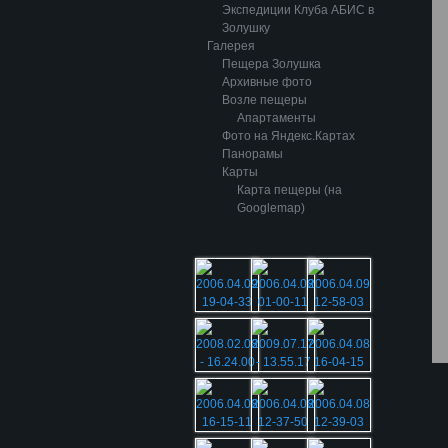
Экспедиции Клуба АБИС в
Золушку
Галерея
Пещера Золушка
Архивные фото
Возле пещеры
Апартаменты
Фото на Яндекс.Картах
Панорамы
Карты
Карта пещеры (на
Googlemap)