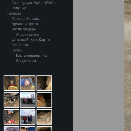
Экспедиции Клуба АБИС в
Золушку
Галерея
Пещера Золушка
Архивные фото
Возле пещеры
Апартаменты
Фото на Яндекс.Картах
Панорамы
Карты
Карта пещеры (на
Googlemap)